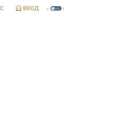
АС
🦸 ВХОД