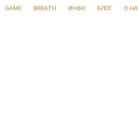
GAME
BREATH
ИНФО
БЛОГ
О Н